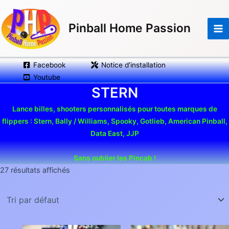
Aller
au
Pinball Home Passion
contenu
Facebook
Notice d'installation
Youtube
STERN
Lance billes, shooters personnalisés pour toutes marques de
flippers : Stern, Bally / Williams, Spooky, Gotlieb, American Pinball,
Data East, JJP
Sans oublier les Pincab !
27 résultats affichés
Plage
Plage