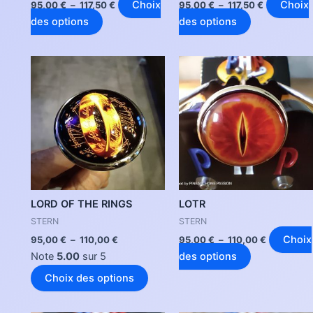
la
la
Choix
Choix
95,00
€
–
117,50
€
95,00
€
–
117,50
€
page
page
des options
des options
du
du
produit
produit
Plage
Plage
Ce
Ce
de
de
produit
produit
prix :
prix :
95,00 €
a
a
95,00 €
à
à
plusieurs
plusieurs
110,00 €
110,00 €
variations.
variations.
Les
Les
options
options
peuvent
peuvent
être
être
LORD OF THE RINGS
LOTR
choisies
choisies
STERN
STERN
sur
sur
Choix
95,00
€
–
110,00
€
95,00
€
–
110,00
€
la
la
Note
5.00
sur 5
des options
page
page
Choix des options
du
du
produit
produit