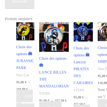
Produits similaires
Choix des
Choix
Choix des
options
optio
options
Choix des options
JURASSIC
SIM
Lanceur
PARK
PIRATES
Data E
LANCE BILLES
Data East
DES
95,00
THE
95,00
€
–
CARAIBES
110,0
MANDALORIAN
110,00
€
Note
STERN
STERN
Choix
sur 5
95,00
€
–
95,00
€
–
117,50
€
des
117,50
€
C