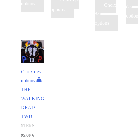
Choix des
options
Choix
des
options
des
optio
options
Choix des
options
THE
WALKING
DEAD –
TWD
STERN
95,00
€
–