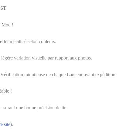
AST
e Mod !
ffet métallisé selon couleurs.
légère variation visuelle par rapport aux photos.
. Vérification minutieuse de chaque Lanceur avant expédition.
éable !
 assurant une bonne précision de tir.
e site
).