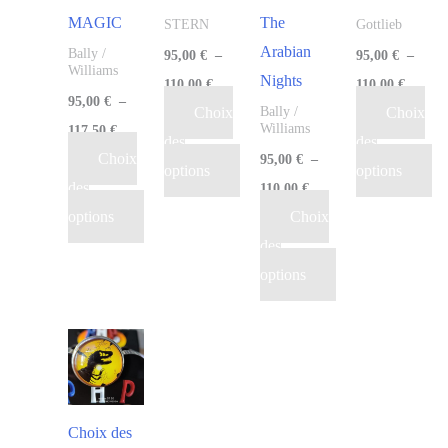
MAGIC
The
STERN
Gottlieb
Arabian
Bally /
95,00
€
–
95,00
€
–
Williams
Nights
110,00
€
110,00
€
95,00
€
–
Choix
Choix
Bally /
Williams
117,50
€
des
des
Choix
95,00
€
–
options
options
des
110,00
€
options
Choix
des
options
Choix des