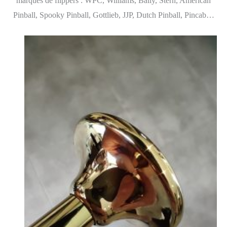
marques de flippers : WPC, Williams, Bally, Stern, American
Pinball, Spooky Pinball, Gottlieb, JJP, Dutch Pinball, Pincab…