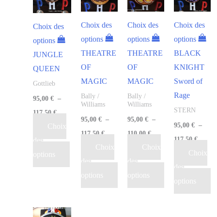
Choix des
Choix des
Choix des
Choix des
options
options
options
options
THEATRE
THEATRE
BLACK
JUNGLE
OF
OF
KNIGHT
QUEEN
MAGIC
MAGIC
Sword of
Gottlieb
Rage
Bally /
Bally /
95,00
€
–
Williams
Williams
STERN
117,50
€
95,00
€
–
95,00
€
–
95,00
€
–
Choix
117,50
€
110,00
€
117,50
€
des
Choix
Choix
Choix
options
des
des
des
options
options
options